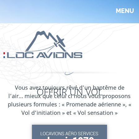
Aller
au
MENU
contenu
principal
Vous avez toujours rêvé d’un baptême de
OFFRIR UN VOL
l’air… mieux que celui ci nous vous proposons
plusieurs formules : « Promenade aérienne », «
Vol d’initiation » et « Vol sensation »