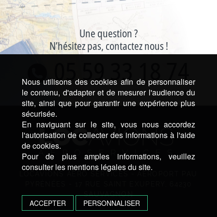
Une question ?
N’hésitez pas, contactez nous !
05 59 33 18 74
Nous utilisons des cookies afin de personnaliser
le contenu, d'adapter et de mesurer l'audience du
site, ainsi que pour garantir une expérience plus
sécurisée.
En naviguant sur le site, vous nous accordez
l'autorisation de collecter des informations à l'aide
de cookies.
Pour de plus amples informations, veuillez
consulter les mentions légales du site.
LOCAVIONS AÉRO SERVICES - AÉROPORT PAU
PYRÉNÉES - 17 RUE SAINT EXUPERY, 64230
SAUVAGNON
ACCEPTER
PERSONNALISER