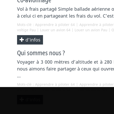
Vol à frais partagé Simple ballade aérienne o
à celui ci en partageant les frais du vol. C’e
Mots-clé :
Apprendre à piloter 64
|
Apprendre à pilote
voltige Pau
|
Louer un avion 64
|
Louer un avion Pau
|
O
d’infos
Qui sommes nous ?
Voyager à 3 000 mètres d’altitude et à 280 
nous aimons faire partager à ceux qui ouvren
…
Mots-clé :
Apprendre à piloter 64
|
Apprendre à pilote
voltige Pau
|
Louer un avion 64
|
Louer un avion Pau
|
O
d’infos