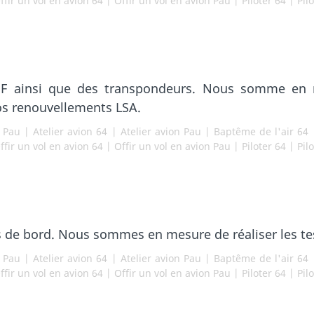
ffir un vol en avion 64
|
Offir un vol en avion Pau
|
Piloter 64
|
Pil
VHF ainsi que des transpondeurs. Nous somme en m
os renouvellements LSA.
r Pau
|
Atelier avion 64
|
Atelier avion Pau
|
Baptême de l'air 64
ffir un vol en avion 64
|
Offir un vol en avion Pau
|
Piloter 64
|
Pil
s de bord. Nous sommes en mesure de réaliser les te
r Pau
|
Atelier avion 64
|
Atelier avion Pau
|
Baptême de l'air 64
ffir un vol en avion 64
|
Offir un vol en avion Pau
|
Piloter 64
|
Pil