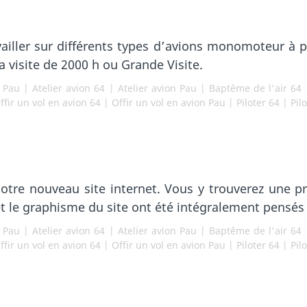
iller sur différents types d’avions monomoteur à 
la visite de 2000 h ou Grande Visite.
r Pau
|
Atelier avion 64
|
Atelier avion Pau
|
Baptême de l'air 64
ffir un vol en avion 64
|
Offir un vol en avion Pau
|
Piloter 64
|
Pil
e nouveau site internet. Vous y trouverez une pré
t le graphisme du site ont été intégralement pensés 
r Pau
|
Atelier avion 64
|
Atelier avion Pau
|
Baptême de l'air 64
ffir un vol en avion 64
|
Offir un vol en avion Pau
|
Piloter 64
|
Pil