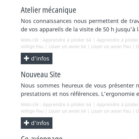
Atelier mécanique
Nos connaissances nous permettent de trava
de vos appareils de la visite de 50 h jusqu’à 
Mots-clé :
Apprendre à piloter 64
|
Apprendre à pilote
voltige Pau
|
Louer un avion 64
|
Louer un avion Pau
|
O
d’infos
Nouveau Site
Nous sommes heureux de vous présenter notr
prestations et nos références. L’ergonomie e
Mots-clé :
Apprendre à piloter 64
|
Apprendre à pilote
voltige Pau
|
Louer un avion 64
|
Louer un avion Pau
|
O
d’infos
Co-avionnage