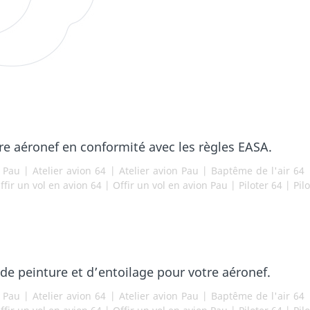
tre aéronef en conformité avec les règles EASA.
r Pau
|
Atelier avion 64
|
Atelier avion Pau
|
Baptême de l'air 64
ffir un vol en avion 64
|
Offir un vol en avion Pau
|
Piloter 64
|
Pil
 de peinture et d’entoilage pour votre aéronef.
r Pau
|
Atelier avion 64
|
Atelier avion Pau
|
Baptême de l'air 64