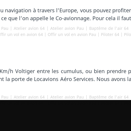
u navigation à travers l’Europe, vous pouvez profiter 
st ce que l’on appelle le Co-avionnage. Pour cela il f
r Pau
|
Atelier avion 64
|
Atelier avion Pau
|
Baptême de l'air 64
ffir un vol en avion 64
|
Offir un vol en avion Pau
|
Piloter 64
|
Pil
Km/h Voltiger entre les cumulus, ou bien prendre p
t la porte de Locavions Aéro Services. Nous avons l
r Pau
|
Atelier avion 64
|
Atelier avion Pau
|
Baptême de l'air 64
ffir un vol en avion 64
|
Offir un vol en avion Pau
|
Piloter 64
|
Pil