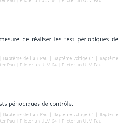
oter Pau
|
Piloter un ULM 64
|
Piloter un ULM Pau
esure de réaliser les test périodiques de
|
Baptême de l'air Pau
|
Baptême voltige 64
|
Baptême
oter Pau
|
Piloter un ULM 64
|
Piloter un ULM Pau
sts périodiques de contrôle.
|
Baptême de l'air Pau
|
Baptême voltige 64
|
Baptême
oter Pau
|
Piloter un ULM 64
|
Piloter un ULM Pau