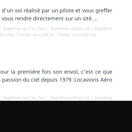
d’un vol réalisé par un pilote et vous greffer
aut vous rendre directement sur un sité …
|
Baptême de l'air Pau
|
Baptême voltige 64
|
Baptême
oter Pau
|
Piloter un ULM 64
|
Piloter un ULM Pau
our la première fois son envol, c’est ce que
a passion du ciel depuis 1979. Locavions Aéro
|
Baptême de l'air Pau
|
Baptême voltige 64
|
Baptême
oter Pau
|
Piloter un ULM 64
|
Piloter un ULM Pau