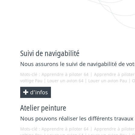
Suivi de navigabilité
Nous assurons le suivi de navigabilité de vo
Mots-clé :
Apprendre à piloter 64
|
Apprendre à pilote
voltige Pau
|
Louer un avion 64
|
Louer un avion Pau
|
O
d’infos
Atelier peinture
Nous pouvons réaliser les différents travaux
Mots-clé :
Apprendre à piloter 64
|
Apprendre à pilote