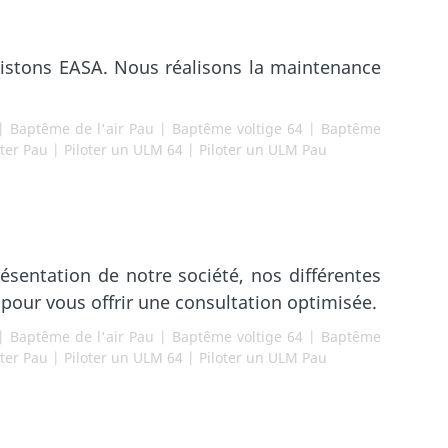
pistons EASA. Nous réalisons la maintenance
|
Baptême de l'air Pau
|
Baptême voltige 64
|
Baptême
oter Pau
|
Piloter un ULM 64
|
Piloter un ULM Pau
sentation de notre société, nos différentes
pour vous offrir une consultation optimisée.
|
Baptême de l'air Pau
|
Baptême voltige 64
|
Baptême
oter Pau
|
Piloter un ULM 64
|
Piloter un ULM Pau